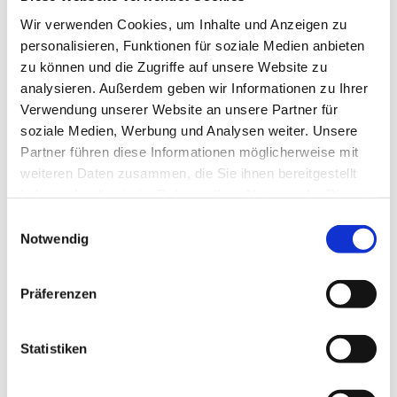
Wir verwenden Cookies, um Inhalte und Anzeigen zu
verantwortlich für den Inhalt:
personalisieren, Funktionen für soziale Medien anbieten
zu können und die Zugriffe auf unsere Website zu
Jatho Design
Britt Jatho
analysieren. Außerdem geben wir Informationen zu Ihrer
Jahnstr. 6
Verwendung unserer Website an unsere Partner für
37276 Meinhard
soziale Medien, Werbung und Analysen weiter. Unsere
Partner führen diese Informationen möglicherweise mit
Geschäftsführung:
weiteren Daten zusammen, die Sie ihnen bereitgestellt
Britt Jatho
haben oder die sie im Rahmen Ihrer Nutzung der Dienste
Kontakt
gesammelt haben.
Einwilligungsauswahl
Telefon: +49 5651 31406
Notwendig
E-Mail: mail@jathodesign.de
Präferenzen
Unsere Öffnungszeiten
Montag - Freitag
09:00
-
17:00
Wenn wir einmal nicht erreichbar sind, hinterlassen Sie uns bitte eine Nachricht
Statistiken
auf unserem Anrufbeantworter. Wir rufen baldmöglichst zurück.