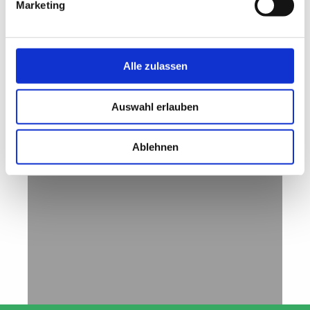
Marketing
JATHO DESIGN
WERBEAGENTUR
Alle zulassen
Jahnstr. 6
Auswahl erlauben
37276 Meinhard
Tel.: +49 05651 31406
Ablehnen
eMail: mail@jathodesign.com