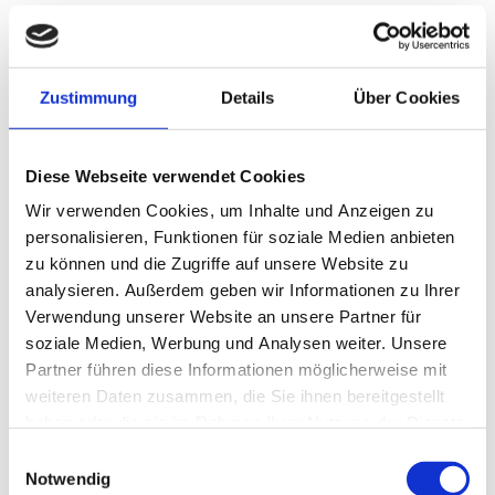
Direkt Kontakt aufnehmen
Zustimmung
Details
Über Cookies
Name:
*
Diese Webseite verwendet Cookies
Adresse:
Wir verwenden Cookies, um Inhalte und Anzeigen zu
personalisieren, Funktionen für soziale Medien anbieten
zu können und die Zugriffe auf unsere Website zu
E-Mail-Adresse:
*
analysieren. Außerdem geben wir Informationen zu Ihrer
Verwendung unserer Website an unsere Partner für
Telefon:
soziale Medien, Werbung und Analysen weiter. Unsere
Partner führen diese Informationen möglicherweise mit
weiteren Daten zusammen, die Sie ihnen bereitgestellt
Ihre Nachricht:
*
haben oder die sie im Rahmen Ihrer Nutzung der Dienste
gesammelt haben.
Einwilligungsauswahl
Notwendig