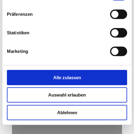
Captcha (Spam-Schutz-Code): *
Präferenzen
Statistiken
Bitte geben Sie den Code ein
↺
Marketing
Hinweis
: Felder, die mit
*
bezeichnet sind, sind Pflichtfelder.
Alle zulassen
Auswahl erlauben
Ablehnen
JATHO DESIGN
WERBEAGENTUR