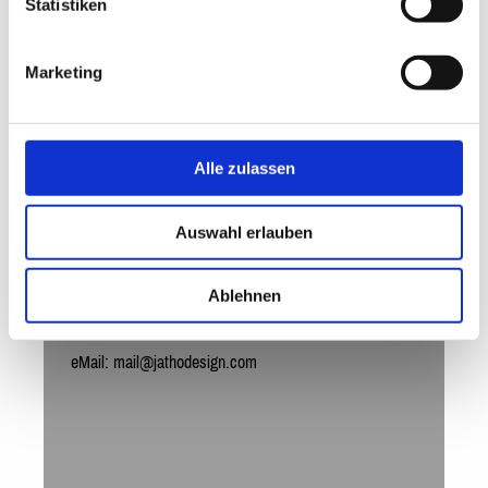
Statistiken
Marketing
Alle zulassen
JATHO DESIGN
WERBEAGENTUR
Auswahl erlauben
Jahnstr. 6
Ablehnen
37276 Meinhard
Tel.: +49 05651 31406
eMail: mail@jathodesign.com